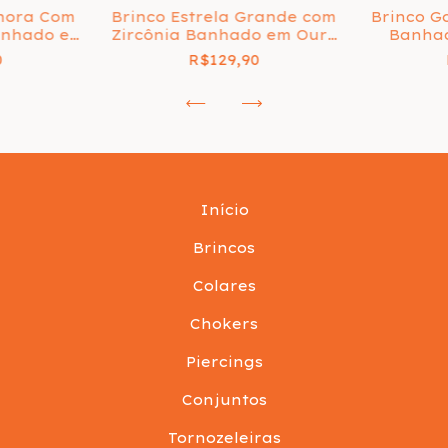
hora Com
Brinco Estrela Grande com
Brinco G
Banhado em
Zircônia Banhado em Ouro
Banhad
k
18k
0
R$129,90
Início
Brincos
Colares
Chokers
Piercings
Conjuntos
Tornozeleiras