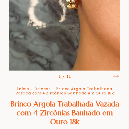
1
/
11
Início
.
Brincos
.
Brinco Argola Trabalhada
Vazada com 4 Zircônias Banhado em Ouro 18k
Brinco Argola Trabalhada Vazada
com 4 Zircônias Banhado em
Ouro 18k