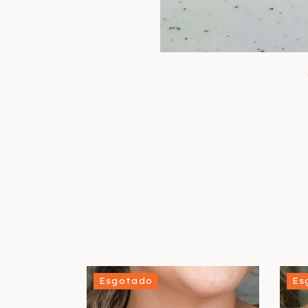
Esgotado
Es