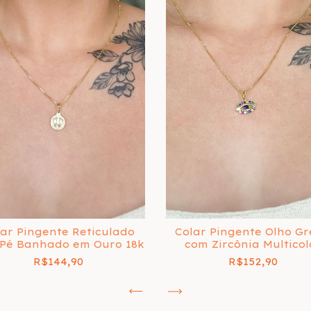
lar Pingente Reticulado
Colar Pingente Olho G
Pé Banhado em Ouro 18k
com Zircônia Multicol
Banhado em Ouro 18
R$144,90
R$152,90