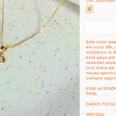
Cor:
Dourado
Este colar po
em ouro 18k, 
simbólico. O 
esta peça per
ocasiões espe
joia cheia de
novas oportun
Compre agora 
ESSE ACESSÓ
FREE.
DADOS TÉCNI
MEDIDA: