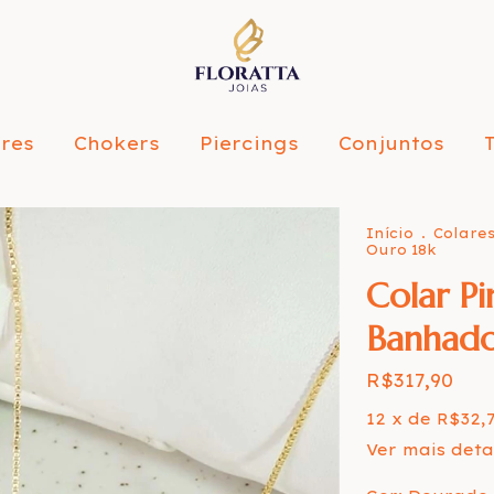
ares
Chokers
Piercings
Conjuntos
Início
.
Colare
Ouro 18k
Colar P
Banhado
R$317,90
12
x de
R$32,
Ver mais deta