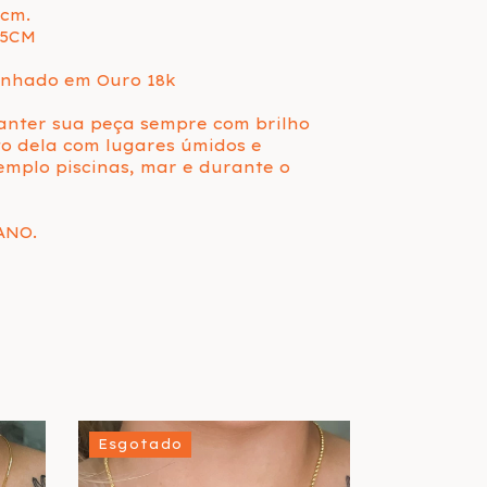
cm.
.5CM
nhado em Ouro 18k
anter sua peça sempre com brilho
to dela com lugares úmidos e
mplo piscinas, mar e durante o
ANO.
Esgotado
Esgotado