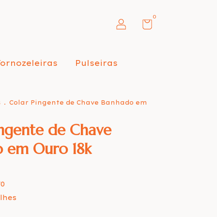
0
Tornozeleiras
Pulseiras
s
.
Colar Pingente de Chave Banhado em
ingente de Chave
 em Ouro 18k
70
lhes