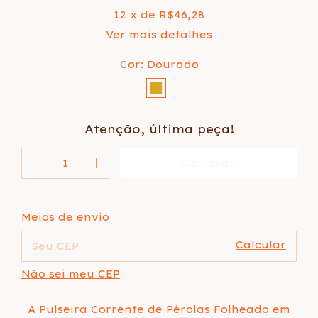
12
x de
R$46,28
Ver mais detalhes
Cor:
Dourado
Atenção, última peça!
Alterar CEP
Entregas para o CEP:
Meios de envio
Calcular
Não sei meu CEP
A Pulseira Corrente de Pérolas Folheado em