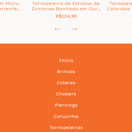
om Micro
Tornozeleira de Estrelas de
Tornozel
orrente
Zircônias Banhado em Ouro
Colorida
uro 18k
18k
0
R$124,90
Início
Brincos
Colares
Chokers
Piercings
Conjuntos
Tornozeleiras