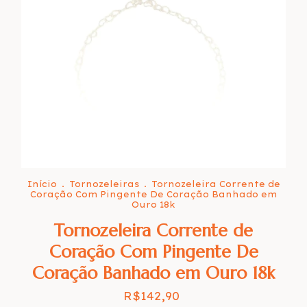
Início
.
Tornozeleiras
.
Tornozeleira Corrente de
Coração Com Pingente De Coração Banhado em
Ouro 18k
Tornozeleira Corrente de
Coração Com Pingente De
Coração Banhado em Ouro 18k
R$142,90