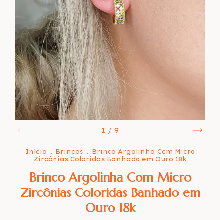
1
/
9
Início
.
Brincos
.
Brinco Argolinha Com Micro
Zircônias Coloridas Banhado em Ouro 18k
Brinco Argolinha Com Micro
Zircônias Coloridas Banhado em
Ouro 18k