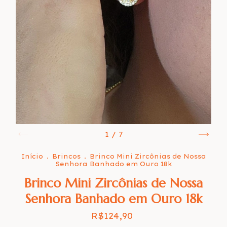
1
/
7
Início
.
Brincos
.
Brinco Mini Zircônias de Nossa
Senhora Banhado em Ouro 18k
Brinco Mini Zircônias de Nossa
Senhora Banhado em Ouro 18k
R$124,90