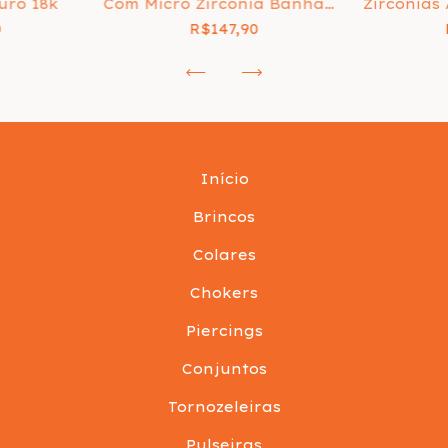
uro 18k
Com Micro Zircônia Banhado
Zircônias
em Ouro 18k
0
R$147,90
Início
Brincos
Colares
Chokers
Piercings
Conjuntos
Tornozeleiras
Pulseiras