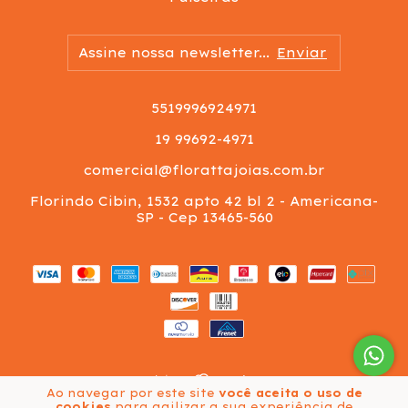
5519996924971
19 99692-4971
comercial@florattajoias.com.br
Florindo Cibin, 1532 apto 42 bl 2 - Americana-
SP - Cep 13465-560
Ao navegar por este site
você aceita o uso de
Copyright Vgs Importação e Exportação Ltda -
cookies
para agilizar a sua experiência de