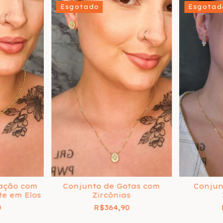
Esgotado
Esgotad
ação com
Conjunto de Gotas com
Conjun
te em Elos
Zircônias
0
R$364,90