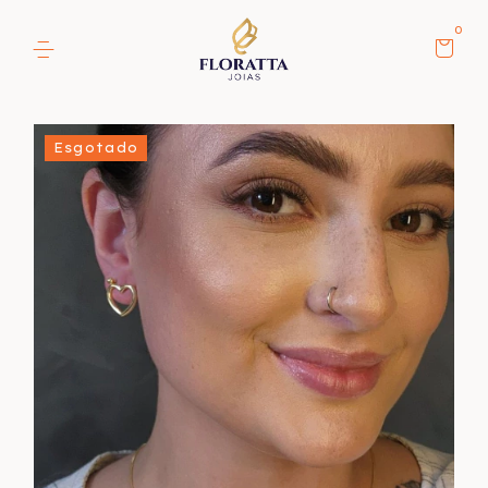
0
Esgotado