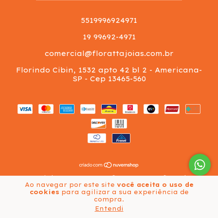
5519996924971
19 99692-4971
comercial@florattajoias.com.br
Florindo Cibin, 1532 apto 42 bl 2 - Americana-
SP - Cep 13465-560
Copyright Vgs Importação e Exportação Ltda -
Ao navegar por este site
você aceita o uso de
07777559000171 - 2026. Todos os direitos reservados.
cookies
para agilizar a sua experiência de
compra.
Entendi