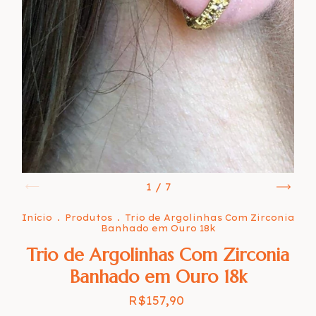
1
/
7
Início
.
Produtos
.
Trio de Argolinhas Com Zirconia
Banhado em Ouro 18k
Trio de Argolinhas Com Zirconia
Banhado em Ouro 18k
R$157,90