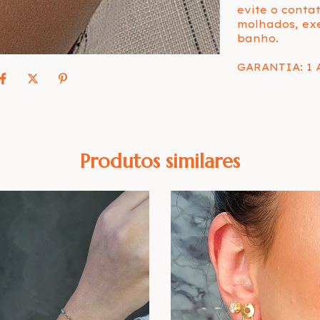
evite o conta
molhados, exe
banho.
GARANTIA: 1 
Produtos similares