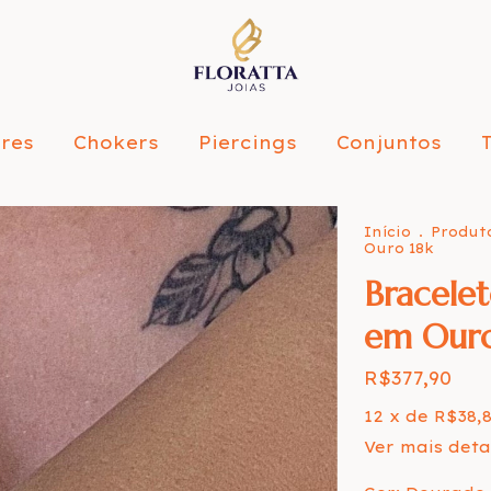
ares
Chokers
Piercings
Conjuntos
Início
.
Produt
Ouro 18k
Bracele
em Ouro
R$377,90
12
x de
R$38,8
Ver mais deta