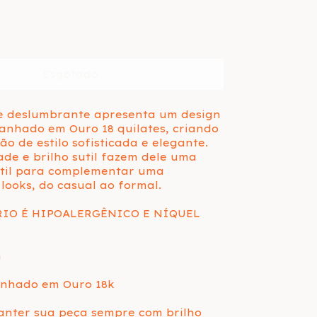
te deslumbrante apresenta um design
 banhado em Ouro 18 quilates, criando
o de estilo sofisticada e elegante.
ade e brilho sutil fazem dele uma
átil para complementar uma
looks, do casual ao formal.
RIO É HIPOALERGÊNICO E NÍQUEL
m
nhado em Ouro 18k
anter sua peça sempre com brilho