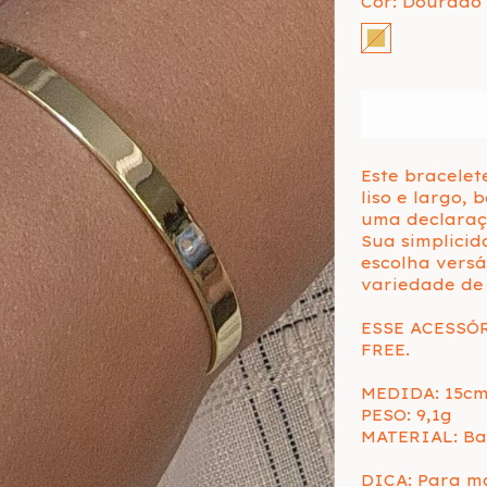
Cor:
Dourado
Este bracele
liso e largo,
uma declaraçã
Sua simplicid
escolha vers
variedade de 
ESSE ACESSÓ
FREE.
MEDIDA: 15c
PESO: 9,1g
MATERIAL: Ba
DICA: Para m